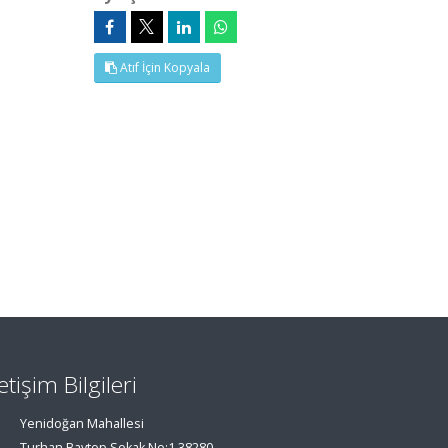
Atıf İçin Kopyala
letişim Bilgileri
Yenidoğan Mahallesi
Turhan Baytop Sokak No:1 38280