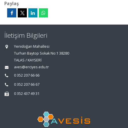
Paylaş
İletişim Bilgileri
Yenidoğan Mahallesi
Turhan Baytop Sokak No:1 38280
TALAS / KAYSERİ
aves@erciyes.edu.tr
0 352 207 66 66
0 352 207 66 67
0 352 437 49 31