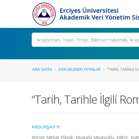
Erciyes Üniversitesi
Akademik Veri Yönetim Si
Ara
ANA SAYFA
SON EKLENEN YAYINLAR
“TARIH, TARIHLE İL
“Tarih, Tarihle İlgili R
ARGUNŞAH H.
Ahmet Mithat Efendi, Mustafa Miyasoğlu, Editör, Kült