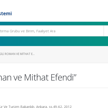
stemi
GILI ROMAN VE MITHAT E...
oman ve Mithat Efendi”
ür Ve Turizm Bakanlığı, Ankara, ss.49-62, 2012