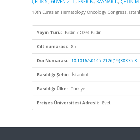
ÇELİK S.
,
GÜVEN Z. T.
,
ESER B.
,
KAYNAR L.
,
ÇETİN M.
10th Eurasian Hematology Oncology Congress, İstanbul,
Yayın Türü:
Bildiri / Özet Bildiri
Cilt numarası:
85
Doi Numarası:
10.1016/s0145-2126(19)30375-3
Basıldığı Şehir:
İstanbul
Basıldığı Ülke:
Türkiye
Erciyes Üniversitesi Adresli:
Evet