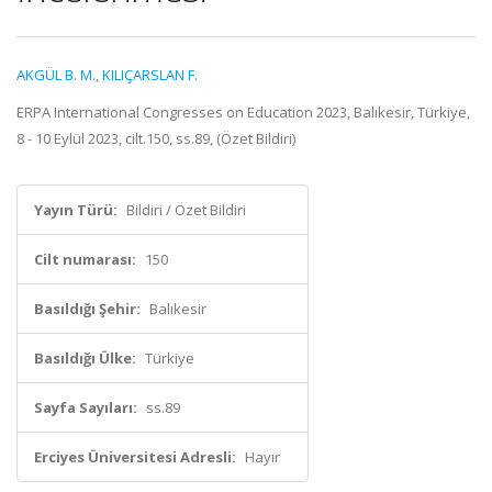
AKGÜL B. M.
,
KILIÇARSLAN F.
ERPA International Congresses on Education 2023, Balıkesir, Türkiye,
8 - 10 Eylül 2023, cilt.150, ss.89, (Özet Bildiri)
Yayın Türü:
Bildiri / Özet Bildiri
Cilt numarası:
150
Basıldığı Şehir:
Balıkesir
Basıldığı Ülke:
Türkiye
Sayfa Sayıları:
ss.89
Erciyes Üniversitesi Adresli:
Hayır