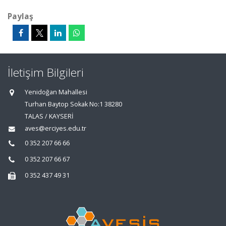
Paylaş
İletişim Bilgileri
Yenidoğan Mahallesi
Turhan Baytop Sokak No:1 38280
TALAS / KAYSERİ
aves@erciyes.edu.tr
0 352 207 66 66
0 352 207 66 67
0 352 437 49 31