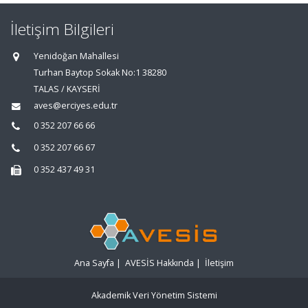
İletişim Bilgileri
Yenidoğan Mahallesi
Turhan Baytop Sokak No:1 38280
TALAS / KAYSERİ
aves@erciyes.edu.tr
0 352 207 66 66
0 352 207 66 67
0 352 437 49 31
Ana Sayfa
|
AVESİS Hakkında
|
İletişim
Akademik Veri Yönetim Sistemi