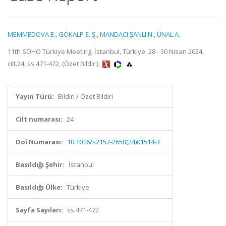
MEMMEDOVA E.
,
GÖKALP E. Ş.
,
MANDACI ŞANLI N.
,
ÜNAL A.
11th SOHO Türkiye Meeting, İstanbul, Türkiye, 28 - 30 Nisan 2024,
cilt.24, ss.471-472, (Özet Bildiri)
Yayın Türü:
Bildiri / Özet Bildiri
Cilt numarası:
24
Doi Numarası:
10.1016/s2152-2650(24)01514-3
Basıldığı Şehir:
İstanbul
Basıldığı Ülke:
Türkiye
Sayfa Sayıları:
ss.471-472