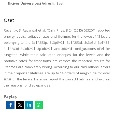
Erciyes Üniversitesi Adresli:
Evet
Özet
Recently, S. Aggarwal et al. [Chin. Phys. B 24 (2015) 053201] reported
energy levels, radiative rates and lifetimes for the lowest 148 levels
belonging to the 3s$^2$3p, 3s3p$^2$, 3s$^2$3d, 3s3p3d, 3p$^3$,
3p$^2$3d, 3s3d$^2$, 3p3d$^2$, and 3d$^3$ configurations of Al-like
tungsten. While their calculated energies for the levels and the
radiative rates for transitions are correct, the reported results for
lifetimes are completely wrong. According to our calculations, errors
in their reported lifetimes are up to 14 orders of magnitude for over
90\% of the levels. Here we report the correct lifetimes and explain
the reasons for discrepancies.
Paylaş