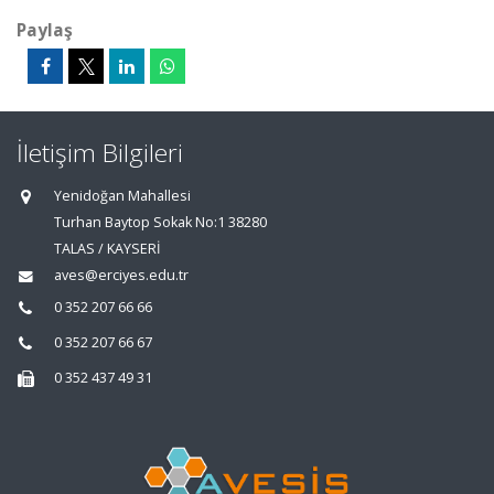
Paylaş
İletişim Bilgileri
Yenidoğan Mahallesi
Turhan Baytop Sokak No:1 38280
TALAS / KAYSERİ
aves@erciyes.edu.tr
0 352 207 66 66
0 352 207 66 67
0 352 437 49 31