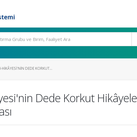
stemi
HIKÂYESI'NIN DEDE KORKUT...
esi'nin Dede Korkut Hikâyele
ası