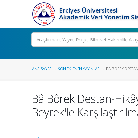
Erciyes Üniversitesi
Akademik Veri Yönetim Si
Ara
ANA SAYFA
SON EKLENEN YAYINLAR
BÂ BÔREK DESTAN-
Bâ Bôrek Destan-Hikây
Beyrek'le Karşılaştırılm