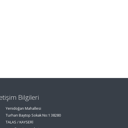
letişim Bilgileri
Yenidoğan Mahallesi
Turhan Baytop Sokak No:1 38280
TALAS / KAYSERİ