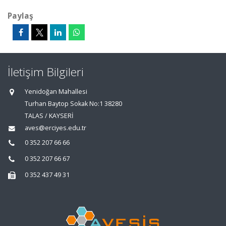
Paylaş
İletişim Bilgileri
Yenidoğan Mahallesi
Turhan Baytop Sokak No:1 38280
TALAS / KAYSERİ
aves@erciyes.edu.tr
0 352 207 66 66
0 352 207 66 67
0 352 437 49 31