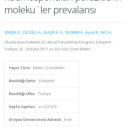
moleku¨ler prevalansı
ŞİMŞEK E.
,
ÇİLOĞLU A.
,
GÜLER A. G.
,
YILDIRIM A.
,
Aysul N.
,
İNCİ A.
Uluslararası Katılımlı 20. Ulusal Parazitoloji Kongresi, Eskişehir,
Türkiye, 25 - 29 Eylül 2017, ss.323-324, (Özet Bildiri)
Yayın Türü:
Bildiri / Özet Bildiri
Basıldığı Şehir:
Eskişehir
Basıldığı Ülke:
Türkiye
Sayfa Sayıları:
ss.323-324
Erciyes Üniversitesi Adresli:
Evet