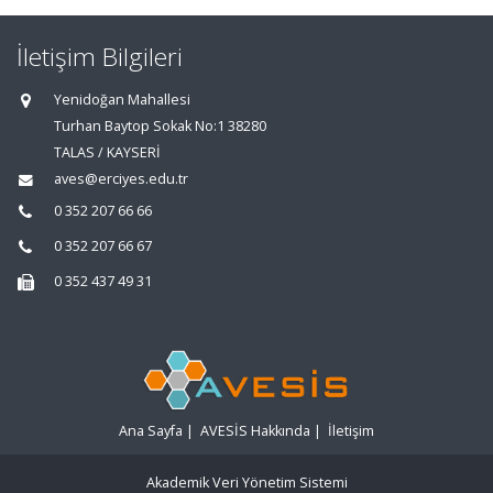
İletişim Bilgileri
Yenidoğan Mahallesi
Turhan Baytop Sokak No:1 38280
TALAS / KAYSERİ
aves@erciyes.edu.tr
0 352 207 66 66
0 352 207 66 67
0 352 437 49 31
Ana Sayfa
|
AVESİS Hakkında
|
İletişim
Akademik Veri Yönetim Sistemi