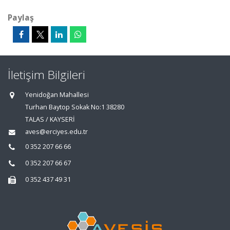
Paylaş
İletişim Bilgileri
Yenidoğan Mahallesi
Turhan Baytop Sokak No:1 38280
TALAS / KAYSERİ
aves@erciyes.edu.tr
0 352 207 66 66
0 352 207 66 67
0 352 437 49 31