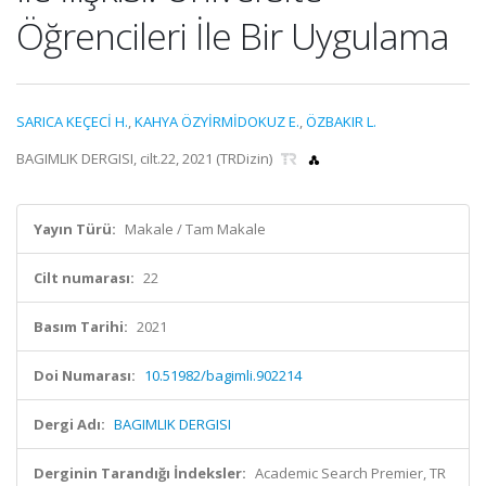
Öğrencileri İle Bir Uygulama
SARICA KEÇECİ H.
,
KAHYA ÖZYİRMİDOKUZ E.
,
ÖZBAKIR L.
BAGIMLIK DERGISI, cilt.22, 2021 (TRDizin)
Yayın Türü:
Makale / Tam Makale
Cilt numarası:
22
Basım Tarihi:
2021
Doi Numarası:
10.51982/bagimli.902214
Dergi Adı:
BAGIMLIK DERGISI
Derginin Tarandığı İndeksler:
Academic Search Premier, TR