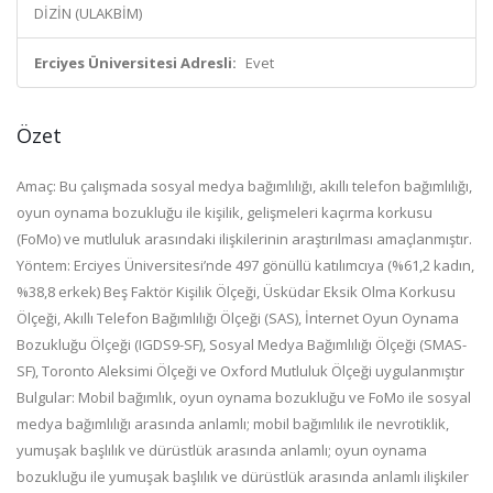
DİZİN (ULAKBİM)
Erciyes Üniversitesi Adresli:
Evet
Özet
Amaç: Bu çalışmada sosyal medya bağımlılığı, akıllı telefon bağımlılığı,
oyun oynama bozukluğu ile kişilik, gelişmeleri kaçırma korkusu
(FoMo) ve mutluluk arasındaki ilişkilerinin araştırılması amaçlanmıştır.
Yöntem: Erciyes Üniversitesi’nde 497 gönüllü katılımcıya (%61,2 kadın,
%38,8 erkek) Beş Faktör Kişilik Ölçeği, Üsküdar Eksik Olma Korkusu
Ölçeği, Akıllı Telefon Bağımlılığı Ölçeği (SAS), İnternet Oyun Oynama
Bozukluğu Ölçeği (IGDS9-SF), Sosyal Medya Bağımlılığı Ölçeği (SMAS-
SF), Toronto Aleksimi Ölçeği ve Oxford Mutluluk Ölçeği uygulanmıştır
Bulgular: Mobil bağımlık, oyun oynama bozukluğu ve FoMo ile sosyal
medya bağımlılığı arasında anlamlı; mobil bağımlılık ile nevrotiklik,
yumuşak başlılık ve dürüstlük arasında anlamlı; oyun oynama
bozukluğu ile yumuşak başlılık ve dürüstlük arasında anlamlı ilişkiler