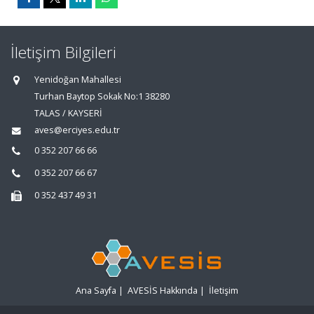
İletişim Bilgileri
Yenidoğan Mahallesi
Turhan Baytop Sokak No:1 38280
TALAS / KAYSERİ
aves@erciyes.edu.tr
0 352 207 66 66
0 352 207 66 67
0 352 437 49 31
Ana Sayfa
|
AVESİS Hakkında
|
İletişim