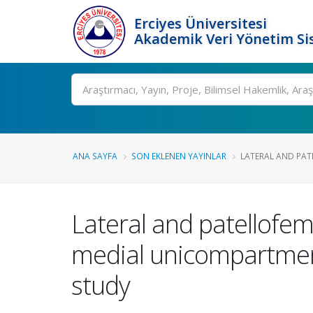
Erciyes Üniversitesi
Akademik Veri Yönetim Si
Ara
ANA SAYFA
SON EKLENEN YAYINLAR
LATERAL AND PAT
Lateral and patellofem
medial unicompartmenta
study