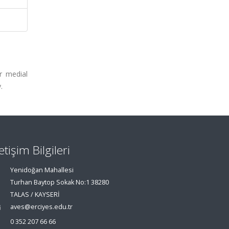
r medial
.
letişim Bilgileri
Yenidoğan Mahallesi
Turhan Baytop Sokak No:1 38280
TALAS / KAYSERİ
aves@erciyes.edu.tr
0 352 207 66 66