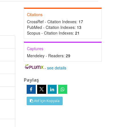
Citations
CrossRef - Citation Indexes:
17
PubMed - Citation Indexes:
13
Scopus - Citation Indexes:
21
Captures
Mendeley - Readers:
29
-
see details
Paylaş
Atıf İçin Kopyala