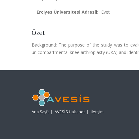
Erciyes Üniversitesi Adresli:
Evet
Özet
Background: The purpose of the study was to evalua
unicompartmental knee arthroplasty (UKA) and identify
Ana Sayfa
|
AVESİS Hakkında
|
İletişim