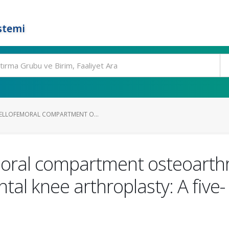
stemi
ELLOFEMORAL COMPARTMENT O...
oral compartment osteoarthri
l knee arthroplasty: A five- 