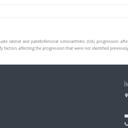
te lateral and patellofemoral osteoarthritis (OA) progression afte
 factors affecting the progression that were not identified previously
İ