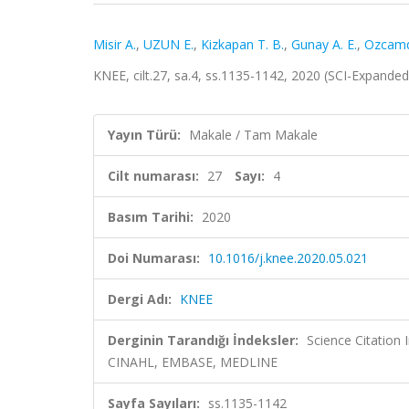
Misir A.
,
UZUN E.
,
Kizkapan T. B.
,
Gunay A. E.
,
Ozcamda
KNEE, cilt.27, sa.4, ss.1135-1142, 2020 (SCI-Expande
Yayın Türü:
Makale / Tam Makale
Cilt numarası:
27
Sayı:
4
Basım Tarihi:
2020
Doi Numarası:
10.1016/j.knee.2020.05.021
Dergi Adı:
KNEE
Derginin Tarandığı İndeksler:
Science Citation
CINAHL, EMBASE, MEDLINE
Sayfa Sayıları:
ss.1135-1142