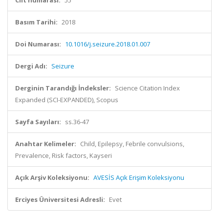
Cilt numarası:
55
Basım Tarihi:
2018
Doi Numarası:
10.1016/j.seizure.2018.01.007
Dergi Adı:
Seizure
Derginin Tarandığı İndeksler:
Science Citation Index
Expanded (SCI-EXPANDED), Scopus
Sayfa Sayıları:
ss.36-47
Anahtar Kelimeler:
Child, Epilepsy, Febrile convulsions,
Prevalence, Risk factors, Kayseri
Açık Arşiv Koleksiyonu:
AVESİS Açık Erişim Koleksiyonu
Erciyes Üniversitesi Adresli:
Evet