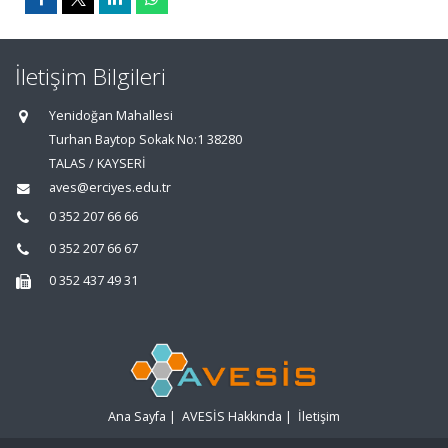
İletişim Bilgileri
Yenidoğan Mahallesi
Turhan Baytop Sokak No:1 38280
TALAS / KAYSERİ
aves@erciyes.edu.tr
0 352 207 66 66
0 352 207 66 67
0 352 437 49 31
Ana Sayfa
|
AVESİS Hakkında
|
İletişim