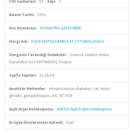
Cilt numarası:
53
Sayı:
1
Basım Tarihi:
2015
Doi Numarası:
10.5603/fhc.a2015.0006
Dergi Adı:
FOLIA HISTOCHEMICA ET CYTOBIOLOGICA
Derginin Tarandığı İndeksler:
Science Citation Index
Expanded (SCI-EXPANDED), Scopus
Sayfa Sayıları:
ss.26-34
Anahtar Kelimeler:
streptozotocin diabetes, rat, testis,
ghrelin, gonadotropins, IHC, RT-PCR
Açık Arşiv Koleksiyonu:
AVESİS Açık Erişim Koleksiyonu
Erciyes Üniversitesi Adresli:
Evet