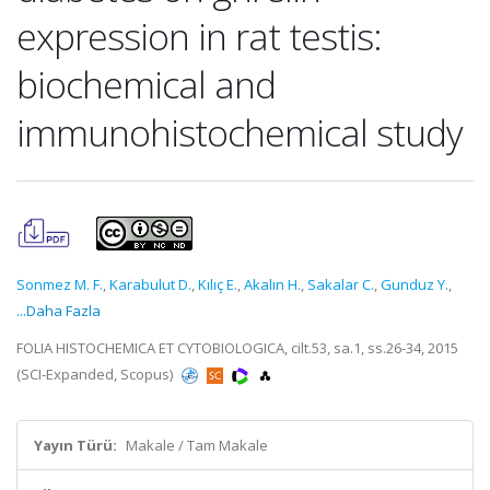
expression in rat testis:
biochemical and
immunohistochemical study
Sonmez M. F.
,
Karabulut D.
,
Kılıç E.
,
Akalın H.
,
Sakalar C.
,
Gunduz Y.
,
...Daha Fazla
FOLIA HISTOCHEMICA ET CYTOBIOLOGICA, cilt.53, sa.1, ss.26-34, 2015
(SCI-Expanded, Scopus)
Yayın Türü:
Makale / Tam Makale