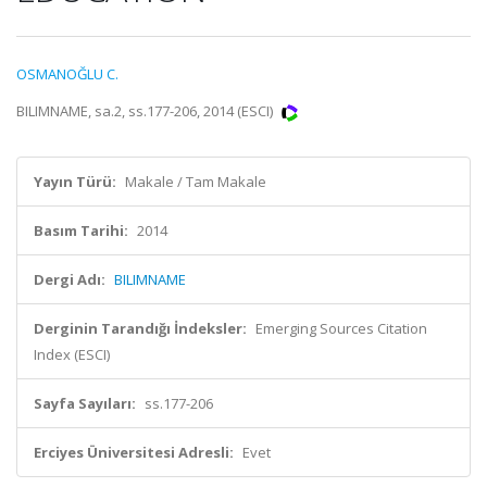
OSMANOĞLU C.
BILIMNAME, sa.2, ss.177-206, 2014 (ESCI)
Yayın Türü:
Makale / Tam Makale
Basım Tarihi:
2014
Dergi Adı:
BILIMNAME
Derginin Tarandığı İndeksler:
Emerging Sources Citation
Index (ESCI)
Sayfa Sayıları:
ss.177-206
Erciyes Üniversitesi Adresli:
Evet