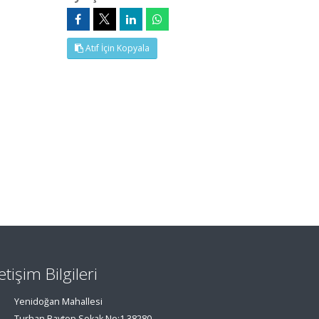
Atıf İçin Kopyala
letişim Bilgileri
Yenidoğan Mahallesi
Turhan Baytop Sokak No:1 38280