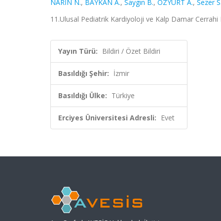
NARİN N.
,
BAYKAN A.
,
Saygın B.
,
ÖZYURT A.
,
Sezer S
11.Ulusal Pediatrik Kardiyoloji ve Kalp Damar Cerrahi K
Yayın Türü:
Bildiri / Özet Bildiri
Basıldığı Şehir:
İzmir
Basıldığı Ülke:
Türkiye
Erciyes Üniversitesi Adresli:
Evet