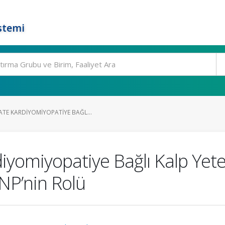
stemi
TE KARDIYOMIYOPATIYE BAĞL...
iyomiyopatiye Bağlı Kalp Yeter
P’nin Rolü