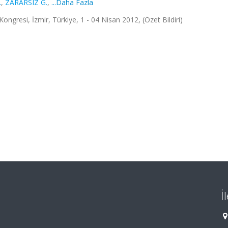
.
,
ZARARSIZ G.
,
...Daha Fazla
ongresi, İzmir, Türkiye, 1 - 04 Nisan 2012, (Özet Bildiri)
İ