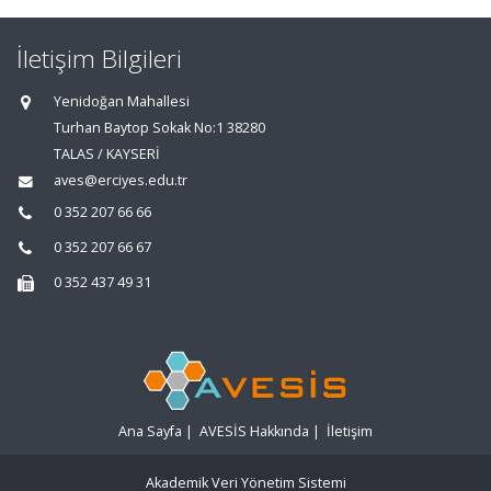
İletişim Bilgileri
Yenidoğan Mahallesi
Turhan Baytop Sokak No:1 38280
TALAS / KAYSERİ
aves@erciyes.edu.tr
0 352 207 66 66
0 352 207 66 67
0 352 437 49 31
Ana Sayfa
|
AVESİS Hakkında
|
İletişim
Akademik Veri Yönetim Sistemi