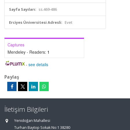
Sayfa Sayıları:
ss.469-486
Erciyes Üniversitesi Adresli:
Evet
Captures
Mendeley - Readers:
1
-
see details
Paylaş
İletişim Bilgileri
Yenidoğan Mahallesi
Turhan Baytop Sokak No:1 38280