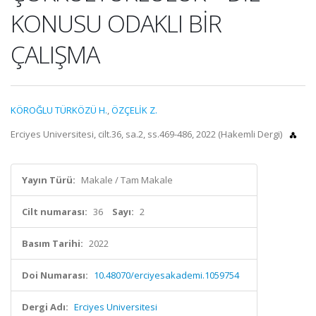
KONUSU ODAKLI BİR
ÇALIŞMA
KÖROĞLU TÜRKÖZÜ H.
,
ÖZÇELİK Z.
Erciyes Universitesi, cilt.36, sa.2, ss.469-486, 2022 (Hakemli Dergi)
Yayın Türü:
Makale / Tam Makale
Cilt numarası:
36
Sayı:
2
Basım Tarihi:
2022
Doi Numarası:
10.48070/erciyesakademi.1059754
Dergi Adı:
Erciyes Universitesi