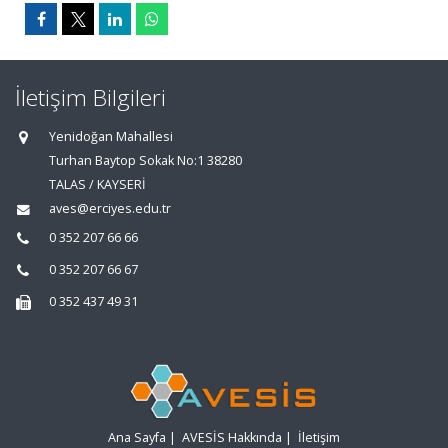
İletişim Bilgileri
Yenidoğan Mahallesi
Turhan Baytop Sokak No:1 38280
TALAS / KAYSERİ
aves@erciyes.edu.tr
0 352 207 66 66
0 352 207 66 67
0 352 437 49 31
Ana Sayfa
|
AVESİS Hakkında
|
İletişim