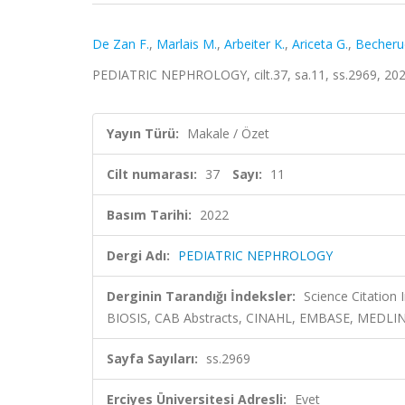
De Zan F.
,
Marlais M.
,
Arbeiter K.
,
Ariceta G.
,
Becheruc
PEDIATRIC NEPHROLOGY, cilt.37, sa.11, ss.2969, 20
Yayın Türü:
Makale / Özet
Cilt numarası:
37
Sayı:
11
Basım Tarihi:
2022
Dergi Adı:
PEDIATRIC NEPHROLOGY
Derginin Tarandığı İndeksler:
Science Citation
BIOSIS, CAB Abstracts, CINAHL, EMBASE, MEDLINE
Sayfa Sayıları:
ss.2969
Erciyes Üniversitesi Adresli:
Evet