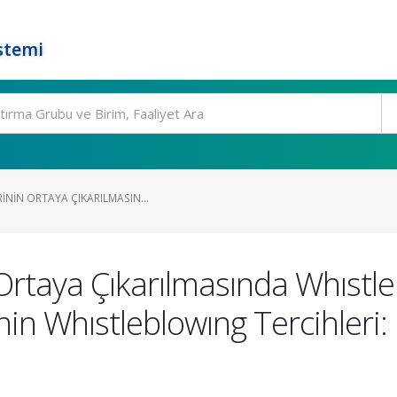
stemi
ININ ORTAYA ÇIKARILMASIN...
Ortaya Çıkarılmasında Whıstl
n Whıstleblowıng Tercihleri: 