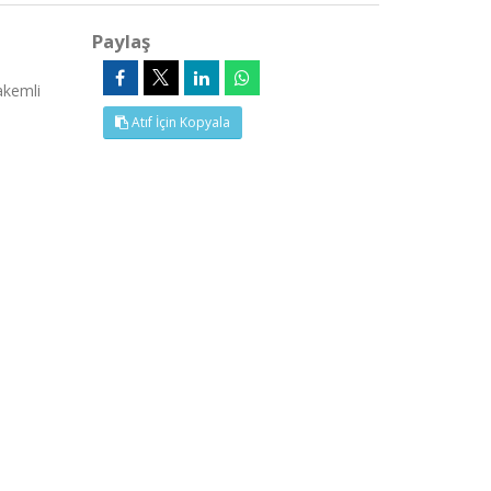
Paylaş
akemli
Atıf İçin Kopyala