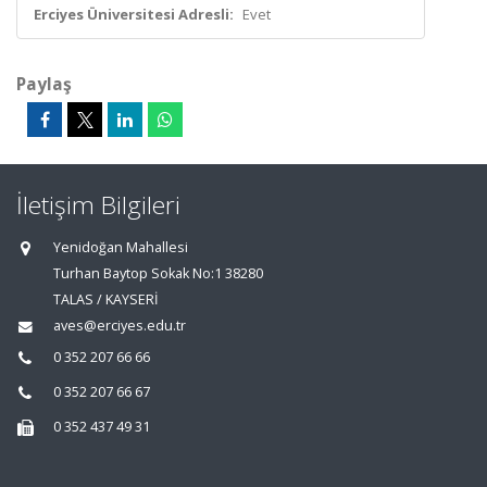
Erciyes Üniversitesi Adresli:
Evet
Paylaş
İletişim Bilgileri
Yenidoğan Mahallesi
Turhan Baytop Sokak No:1 38280
TALAS / KAYSERİ
aves@erciyes.edu.tr
0 352 207 66 66
0 352 207 66 67
0 352 437 49 31