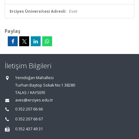
Erciyes Üniversitesi Adresli:
Evet
Paylaş
İletişim Bilgileri
Yenidoğan Mahallesi
Turhan Baytop Sokak No:1 38280
TALAS / KAYSERİ
aves@erciyes.edu.tr
0 352 207 66 66
0 352 207 66 67
0 352 437 49 31