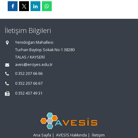
İletişim Bilgileri
Yenidoğan Mahallesi
Turhan Baytop Sokak No:1 38280
TALAS / KAYSERİ
aves@erciyes.edu.tr
0 352 207 66 66
0 352 207 66 67
0 352 437 49 31
Ana Sayfa
|
AVESİS Hakkında
|
İletişim