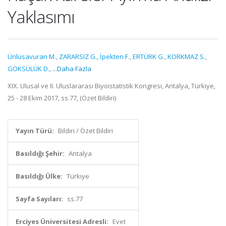
Yaklasımı
Ünlüsavuran M.
,
ZARARSIZ G.
,
İpekten F.
,
ERTÜRK G.
,
KORKMAZ S.
,
GÖKSÜLÜK D.
,
...Daha Fazla
XIX. Ulusal ve II. Uluslararası Biyoistatistik Kongresi, Antalya, Türkiye,
25 - 28 Ekim 2017, ss.77, (Özet Bildiri)
Yayın Türü:
Bildiri / Özet Bildiri
Basıldığı Şehir:
Antalya
Basıldığı Ülke:
Türkiye
Sayfa Sayıları:
ss.77
Erciyes Üniversitesi Adresli:
Evet