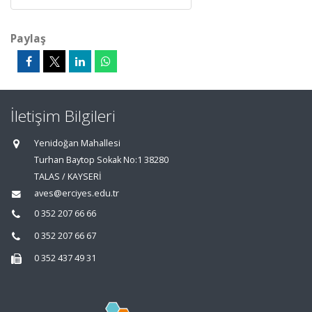
Paylaş
İletişim Bilgileri
Yenidoğan Mahallesi
Turhan Baytop Sokak No:1 38280
TALAS / KAYSERİ
aves@erciyes.edu.tr
0 352 207 66 66
0 352 207 66 67
0 352 437 49 31