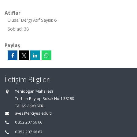
Atıflar
Ulusal Dergi Atıf Sayısı: 6
Sobiad: 38
Paylaş
İletişim Bilgileri
Yenidoğan Mahallesi
Turhan Baytop Sokak No:1 38280
TALAS / KAYSERİ
aves@erciyes.edu.tr
0 352 207 66 66
0 352 207 66 67