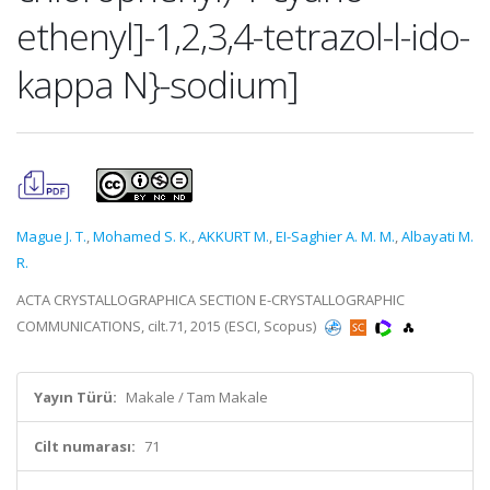
ethenyl]-1,2,3,4-tetrazol-l-ido-
kappa N}-sodium]
Mague J. T.
,
Mohamed S. K.
,
AKKURT M.
,
EI-Saghier A. M. M.
,
Albayati M.
R.
ACTA CRYSTALLOGRAPHICA SECTION E-CRYSTALLOGRAPHIC
COMMUNICATIONS, cilt.71, 2015 (ESCI, Scopus)
Yayın Türü:
Makale / Tam Makale
Cilt numarası:
71