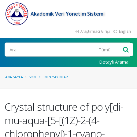
Akademik Veri Yönetim Sistemi
Araştırmacı Girişi
English
Ara
Detaylı Arama
ANA SAYFA
SON EKLENEN YAYINLAR
Crystal structure of poly[di-
mu-aqua-[5-[(1Z)-2-(4-
chlorophenyl)-1-cyano-