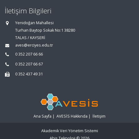
İletişim Bilgileri
Yenidoğan Mahallesi
Turhan Baytop Sokak No:1 38280
TALAS / KAYSERİ
aves@erciyes.edu.tr
0 352 207 66 66
0 352 207 66 67
0 352 437 49 31
Ana Sayfa
|
AVESİS Hakkında
|
İletişim
Akademik Veri Yönetim Sistemi
Abis Teknoloji
© 2026