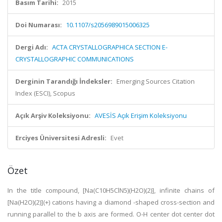
Basım Tarihi:
2015
Doi Numarası:
10.1107/s2056989015006325
Dergi Adı:
ACTA CRYSTALLOGRAPHICA SECTION E-
CRYSTALLOGRAPHIC COMMUNICATIONS
Derginin Tarandığı İndeksler:
Emerging Sources Citation
Index (ESCI), Scopus
Açık Arşiv Koleksiyonu:
AVESİS Açık Erişim Koleksiyonu
Erciyes Üniversitesi Adresli:
Evet
Özet
In the title compound, [Na(C10H5ClN5)(H2O)(2)], infinite chains of
[Na(H2O)(2)](+) cations having a diamond -shaped cross-section and
running parallel to the b axis are formed. O-H center dot center dot