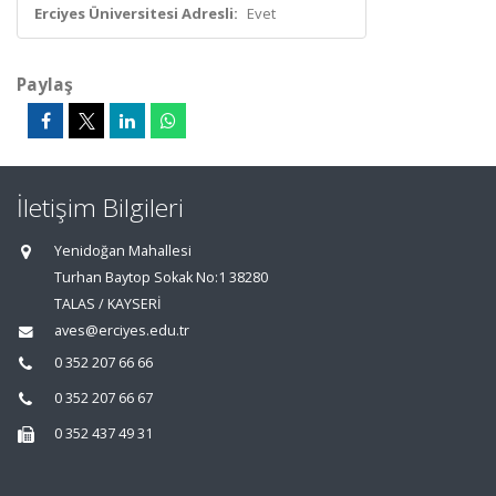
Erciyes Üniversitesi Adresli:
Evet
Paylaş
İletişim Bilgileri
Yenidoğan Mahallesi
Turhan Baytop Sokak No:1 38280
TALAS / KAYSERİ
aves@erciyes.edu.tr
0 352 207 66 66
0 352 207 66 67
0 352 437 49 31