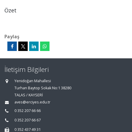
Özet
Paylaş
İletişim Bilgileri
Yenidoğan Mahallesi
Turhan Baytop Sokak No:1 38280
TALAS / KAYSERİ
aves@erciyes.edu.tr
0 352 207 66 66
0 352 207 66 67
0 352 437 49 31