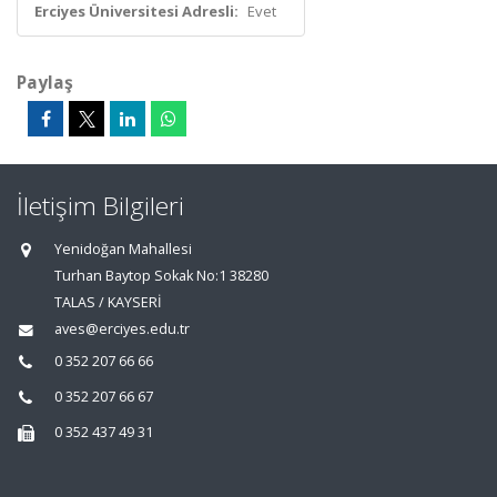
Erciyes Üniversitesi Adresli:
Evet
Paylaş
İletişim Bilgileri
Yenidoğan Mahallesi
Turhan Baytop Sokak No:1 38280
TALAS / KAYSERİ
aves@erciyes.edu.tr
0 352 207 66 66
0 352 207 66 67
0 352 437 49 31