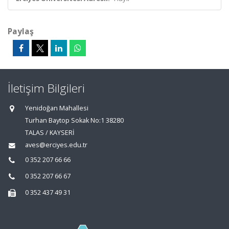
Paylaş
İletişim Bilgileri
Yenidoğan Mahallesi
Turhan Baytop Sokak No:1 38280
TALAS / KAYSERİ
aves@erciyes.edu.tr
0 352 207 66 66
0 352 207 66 67
0 352 437 49 31