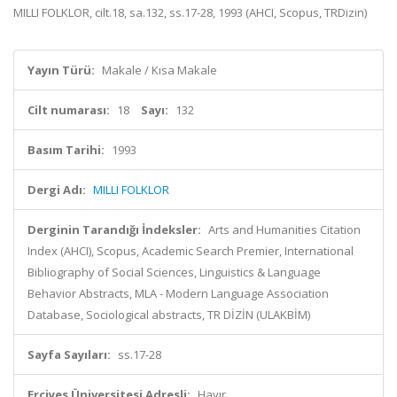
MILLI FOLKLOR, cilt.18, sa.132, ss.17-28, 1993 (AHCI, Scopus, TRDizin)
Yayın Türü:
Makale / Kısa Makale
Cilt numarası:
18
Sayı:
132
Basım Tarihi:
1993
Dergi Adı:
MILLI FOLKLOR
Derginin Tarandığı İndeksler:
Arts and Humanities Citation
Index (AHCI), Scopus, Academic Search Premier, International
Bibliography of Social Sciences, Linguistics & Language
Behavior Abstracts, MLA - Modern Language Association
Database, Sociological abstracts, TR DİZİN (ULAKBİM)
Sayfa Sayıları:
ss.17-28
Erciyes Üniversitesi Adresli:
Hayır