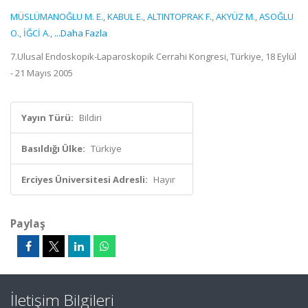
MÜSLÜMANOĞLU M. E.
,
KABUL E.
,
ALTINTOPRAK F.
,
AKYÜZ M.
,
ASOĞLU
O.
,
İĞCİ A.
,
...Daha Fazla
7.Ulusal Endoskopik-Laparoskopik Cerrahi Kongresi, Türkiye, 18 Eylül
- 21 Mayıs 2005
Yayın Türü:
Bildiri
Basıldığı Ülke:
Türkiye
Erciyes Üniversitesi Adresli:
Hayır
Paylaş
İletişim Bilgileri