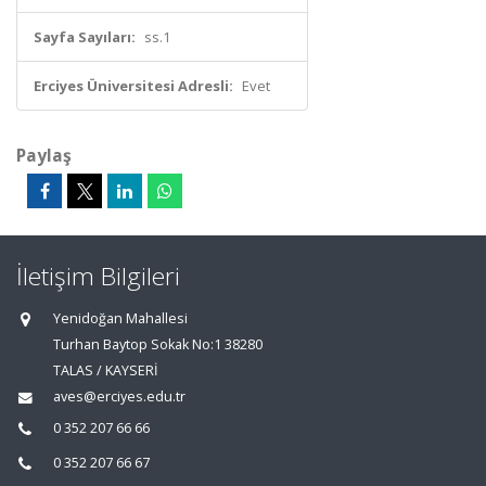
Sayfa Sayıları:
ss.1
Erciyes Üniversitesi Adresli:
Evet
Paylaş
İletişim Bilgileri
Yenidoğan Mahallesi
Turhan Baytop Sokak No:1 38280
TALAS / KAYSERİ
aves@erciyes.edu.tr
0 352 207 66 66
0 352 207 66 67