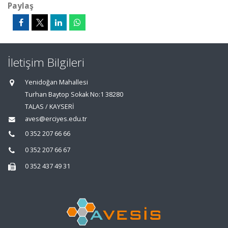
Paylaş
İletişim Bilgileri
Yenidoğan Mahallesi
Turhan Baytop Sokak No:1 38280
TALAS / KAYSERİ
aves@erciyes.edu.tr
0 352 207 66 66
0 352 207 66 67
0 352 437 49 31