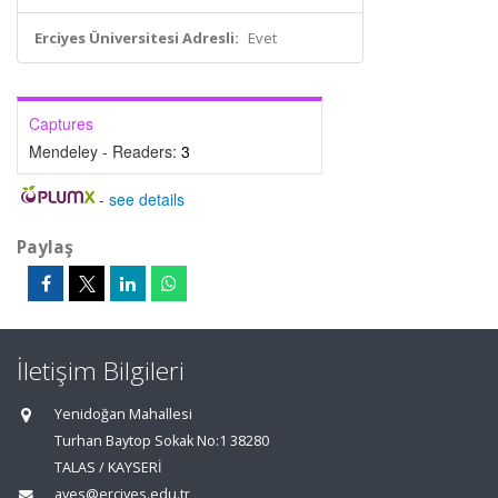
Erciyes Üniversitesi Adresli:
Evet
Captures
Mendeley - Readers:
3
-
see details
Paylaş
İletişim Bilgileri
Yenidoğan Mahallesi
Turhan Baytop Sokak No:1 38280
TALAS / KAYSERİ
aves@erciyes.edu.tr