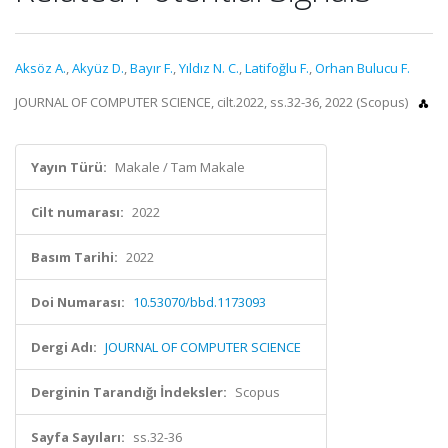
Aksöz A.
,
Akyüz D.
,
Bayır F.
,
Yıldız N. C.
,
Latifoğlu F.
,
Orhan Bulucu F.
JOURNAL OF COMPUTER SCIENCE, cilt.2022, ss.32-36, 2022 (Scopus)
Yayın Türü:
Makale / Tam Makale
Cilt numarası:
2022
Basım Tarihi:
2022
Doi Numarası:
10.53070/bbd.1173093
Dergi Adı:
JOURNAL OF COMPUTER SCIENCE
Derginin Tarandığı İndeksler:
Scopus
Sayfa Sayıları:
ss.32-36