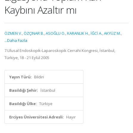
Kaybını Azaltır mı
ÖZMEN V.
,
ÖZÇINAR B.
,
ASOĞLU O.
,
KARANLIK H.
,
İĞCİ A.
,
AKYÜZ M.
,
...Daha Fazla
7.Ulusal Endoskopik-Laparoskopik Cerrahi Kongresi, İstanbul,
Türkiye, 18 - 21 Eylül 2005
Yayın Türü:
Bildiri
Basıldığı Şehir:
İstanbul
Basıldığı Ülke:
Türkiye
Erciyes Üniversitesi Adresli:
Hayır