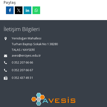
Paylaş
İletişim Bilgileri
Yenidoğan Mahallesi
Turhan Baytop Sokak No:1 38280
TALAS / KAYSERİ
aves@erciyes.edu.tr
0 352 207 66 66
0 352 207 66 67
0 352 437 49 31