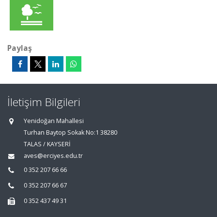
Paylaş
İletişim Bilgileri
Yenidoğan Mahallesi
Turhan Baytop Sokak No:1 38280
TALAS / KAYSERİ
aves@erciyes.edu.tr
0 352 207 66 66
0 352 207 66 67
0 352 437 49 31