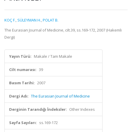
KOÇ F.
,
SÜLEYMAN H.
,
POLAT B.
The Eurasian Journal of Medicine, cilt.39, ss.169-172, 2007 (Hakemli
Dergi)
Yayın Türü:
Makale / Tam Makale
Cilt numarası:
39
Basım Tarihi:
2007
Dergi Adı:
The Eurasian Journal of Medicine
Derginin Tarandığı İndeksler:
Other Indexes
Sayfa Sayıları:
ss.169-172