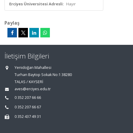
Erciyes Üniversitesi Adresli:
Hayır
Paylaş
İletişim Bilgileri
Yenidoğan Mahallesi
Turhan Baytop Sokak No:1 38280
TALAS / KAYSERİ
aves@erciyes.edu.tr
0 352 207 66 66
0 352 207 66 67
0 352 437 49 31