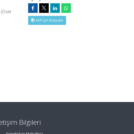
 (Özet
Atıf İçin Kopyala
letişim Bilgileri
Yenidoğan Mahallesi