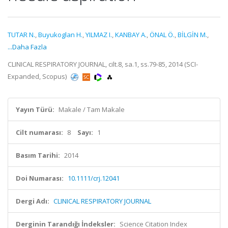
TUTAR N.
,
Buyukoglan H.
,
YILMAZ I.
,
KANBAY A.
,
ÖNAL Ö.
,
BİLGİN M.
,
...Daha Fazla
CLINICAL RESPIRATORY JOURNAL, cilt.8, sa.1, ss.79-85, 2014 (SCI-
Expanded, Scopus)
Yayın Türü:
Makale / Tam Makale
Cilt numarası:
8
Sayı:
1
Basım Tarihi:
2014
Doi Numarası:
10.1111/crj.12041
Dergi Adı:
CLINICAL RESPIRATORY JOURNAL
Derginin Tarandığı İndeksler:
Science Citation Index