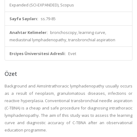
Expanded (SCI-EXPANDED), Scopus
Sayfa Sayıları:
ss.79-85
Anahtar Kelimeler:
bronchoscopy, learning curve,
mediastinal lymphadenopathy, transbronchial aspiration
Erciyes Üniversitesi Adresli:
Evet
Özet
Background and AimsIntrathoracic lymphadenopathy usually occurs
as a result of neoplasm, granulomatous diseases, infections or
reactive hyperplasia. Conventional transbronchial needle aspiration
(C-TBNA) is a cheap and safe procedure for diagnosing intrathoracic
lymphadenopathy. The aim of this study was to assess the learning
curve and diagnostic accuracy of C-TBNA after an observational
education programme.