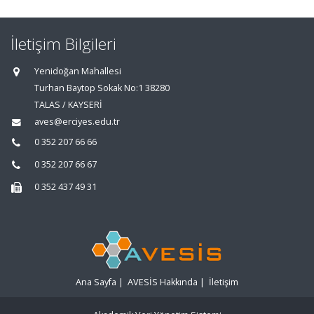
İletişim Bilgileri
Yenidoğan Mahallesi
Turhan Baytop Sokak No:1 38280
TALAS / KAYSERİ
aves@erciyes.edu.tr
0 352 207 66 66
0 352 207 66 67
0 352 437 49 31
Ana Sayfa
|
AVESİS Hakkında
|
İletişim