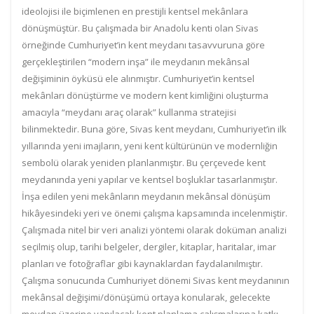
ideolojisi ile biçimlenen en prestijli kentsel mekânlara
dönüşmüştür. Bu çalışmada bir Anadolu kenti olan Sivas
örneğinde Cumhuriyet’in kent meydanı tasavvuruna göre
gerçekleştirilen “modern inşa” ile meydanın mekânsal
değişiminin öyküsü ele alınmıştır. Cumhuriyet’in kentsel
mekânları dönüştürme ve modern kent kimliğini oluşturma
amacıyla “meydanı araç olarak” kullanma stratejisi
bilinmektedir. Buna göre, Sivas kent meydanı, Cumhuriyet’in ilk
yıllarında yeni imajların, yeni kent kültürünün ve modernliğin
sembolü olarak yeniden planlanmıştır. Bu çerçevede kent
meydanında yeni yapılar ve kentsel boşluklar tasarlanmıştır.
İnşa edilen yeni mekânların meydanın mekânsal dönüşüm
hikâyesindeki yeri ve önemi çalışma kapsamında incelenmiştir.
Çalışmada nitel bir veri analizi yöntemi olarak doküman analizi
seçilmiş olup, tarihi belgeler, dergiler, kitaplar, haritalar, imar
planları ve fotoğraflar gibi kaynaklardan faydalanılmıştır.
Çalışma sonucunda Cumhuriyet dönemi Sivas kent meydanının
mekânsal değişimi/dönüşümü ortaya konularak, gelecekte