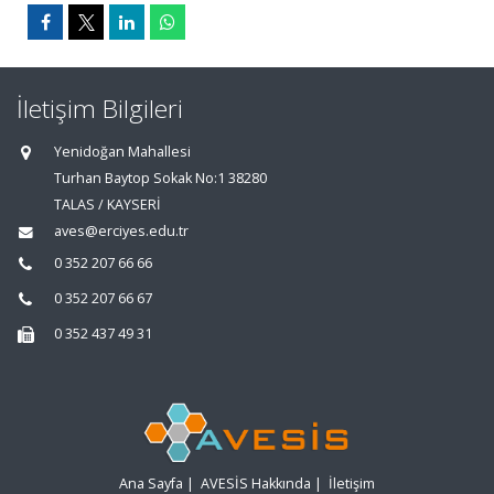
İletişim Bilgileri
Yenidoğan Mahallesi
Turhan Baytop Sokak No:1 38280
TALAS / KAYSERİ
aves@erciyes.edu.tr
0 352 207 66 66
0 352 207 66 67
0 352 437 49 31
Ana Sayfa
|
AVESİS Hakkında
|
İletişim