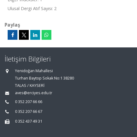
Ulusal Dergi Atıf Sayısı: 2
Paylaş
İletişim Bilgileri
Yenidoğan Mahallesi
Turhan Baytop Sokak No:1 38280
TALAS / KAYSERİ
aves@erciyes.edu.tr
0 352 207 66 66
0 352 207 66 67
0 352 437 49 31