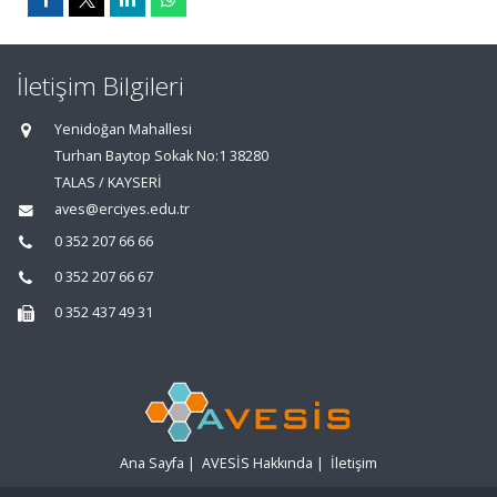
İletişim Bilgileri
Yenidoğan Mahallesi
Turhan Baytop Sokak No:1 38280
TALAS / KAYSERİ
aves@erciyes.edu.tr
0 352 207 66 66
0 352 207 66 67
0 352 437 49 31
Ana Sayfa
|
AVESİS Hakkında
|
İletişim