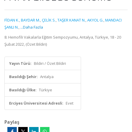
FİDAN K.
,
BAYDAR M.
,
ÇELİK S.
,
TAŞER KANAT N.
,
AKYOL G.
,
MANDACI
ŞANLI N.
,
...Daha Fazla
8. Hemofili Vakalarla Eğitim Sempozyumu, Antalya, Türkiye, 18 - 20
Şubat 2022, (Özet Bildiri)
Yayın Türü:
Bildiri / Özet Bildiri
Basıldığı Şehir:
Antalya
Basıldığı Ülke:
Türkiye
Erciyes Üniversitesi Adresli:
Evet
Paylaş