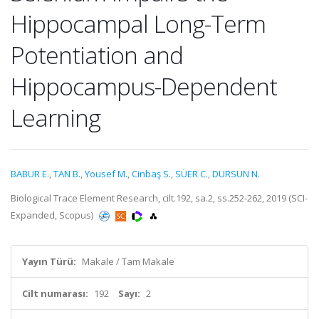
Hippocampal Long-Term
Potentiation and
Hippocampus-Dependent
Learning
BABUR E.
,
TAN B.
,
Yousef M.
,
Cinbaş S.
,
SÜER C.
,
DURSUN N.
Biological Trace Element Research, cilt.192, sa.2, ss.252-262, 2019 (SCI-
Expanded, Scopus)
Yayın Türü:
Makale / Tam Makale
Cilt numarası:
192
Sayı:
2