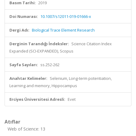
Basım Tarihi:
2019
Doi Numarası:
10.1007/s12011-019-01666-x
Dergi Adı:
Biological Trace Element Research
Derginin Tarandığı İndeksler:
Science Citation Index
Expanded (SCI-EXPANDED), Scopus
Sayfa Sayıları:
ss.252-262
Anahtar Kelimeler:
Selenium, Long-term potentiation,
Learning and memory, Hippocampus
Erciyes Üniversitesi Adresli:
Evet
Atıflar
Web of Science: 13