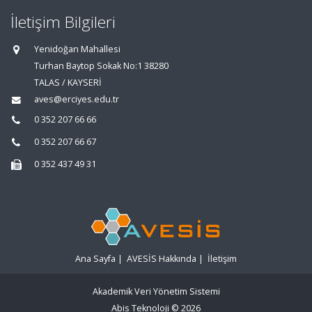
İletişim Bilgileri
Yenidoğan Mahallesi
Turhan Baytop Sokak No:1 38280
TALAS / KAYSERİ
aves@erciyes.edu.tr
0 352 207 66 66
0 352 207 66 67
0 352 437 49 31
Ana Sayfa
|
AVESİS Hakkında
|
İletişim
Akademik Veri Yönetim Sistemi
Abis Teknoloji
© 2026