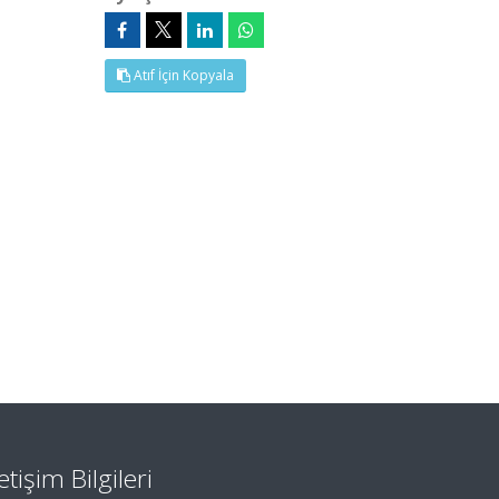
Atıf İçin Kopyala
letişim Bilgileri