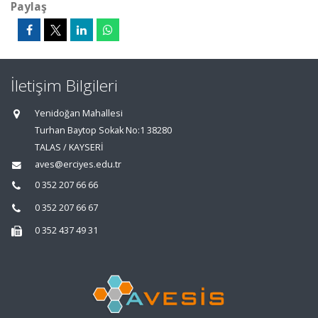
Paylaş
İletişim Bilgileri
Yenidoğan Mahallesi
Turhan Baytop Sokak No:1 38280
TALAS / KAYSERİ
aves@erciyes.edu.tr
0 352 207 66 66
0 352 207 66 67
0 352 437 49 31