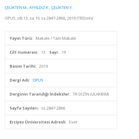
ÇELİKTEN M.
,
AYYILDIZ K.
,
ÇELİKTEN Y.
OPUS, cilt.13, sa.19, ss.2847-2866, 2019 (TRDizin)
Yayın Türü:
Makale / Tam Makale
Cilt numarası:
13
Sayı:
19
Basım Tarihi:
2019
Dergi Adı:
OPUS
Derginin Tarandığı İndeksler:
TR DİZİN (ULAKBİM)
Sayfa Sayıları:
ss.2847-2866
Erciyes Üniversitesi Adresli:
Evet